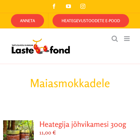
Skip
Facebook
YouTube
Instagram
to
content
ANNETA
HEATEGEVUSTOODETE E-POOD
Maiasmokkadele
Heategija jõhvikamesi 300g
11,00
€