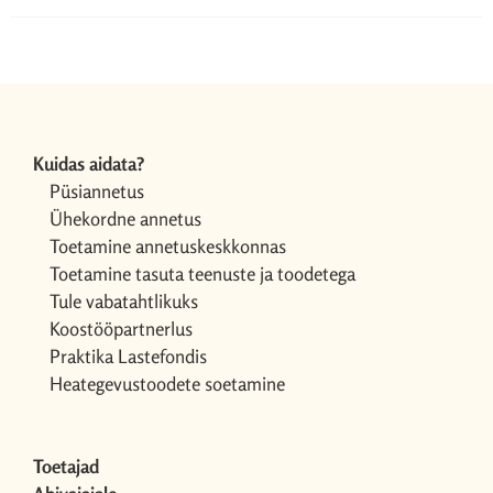
Kuidas aidata?
Püsiannetus
Ühekordne annetus
Toetamine annetuskeskkonnas
Toetamine tasuta teenuste ja toodetega
Tule vabatahtlikuks
Koostööpartnerlus
Praktika Lastefondis
Heategevustoodete soetamine
Toetajad