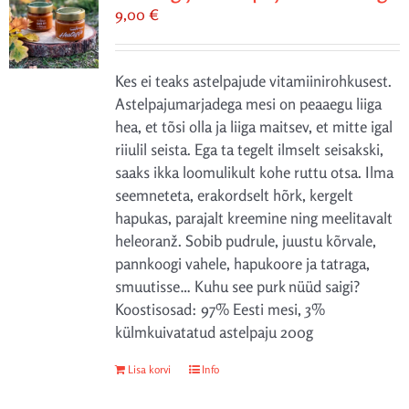
9,00
€
Kes ei teaks astelpajude vitamiinirohkusest.
Astelpajumarjadega mesi on peaaegu liiga
hea, et tõsi olla ja liiga maitsev, et mitte igal
riiulil seista. Ega ta tegelt ilmselt seisakski,
saaks ikka loomulikult kohe ruttu otsa. Ilma
seemneteta, erakordselt hõrk, kergelt
hapukas, parajalt kreemine ning meelitavalt
heleoranž. Sobib pudrule, juustu kõrvale,
pannkoogi vahele, hapukoore ja tatraga,
smuutisse… Kuhu see purk nüüd saigi?
Koostisosad: 97% Eesti mesi, 3%
külmkuivatatud astelpaju 200g
Lisa korvi
Info