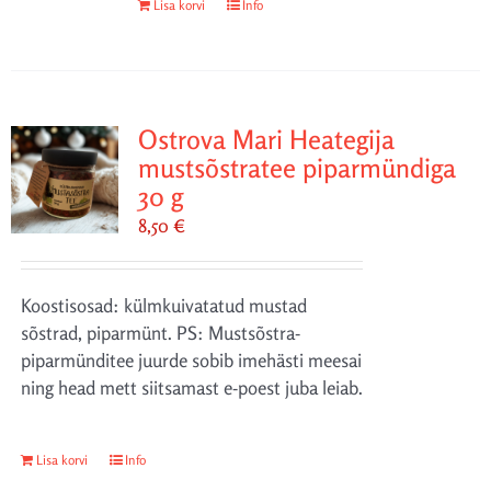
Lisa korvi
Info
Ostrova Mari Heategija
mustsõstratee piparmündiga
30 g
8,50
€
Koostisosad: külmkuivatatud mustad
sõstrad, piparmünt. PS: Mustsõstra-
piparmünditee juurde sobib imehästi meesai
ning head mett siitsamast e-poest juba leiab.
Lisa korvi
Info