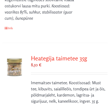
ostukorvi lausa mitu purki.
Koostiosad:
vaarikas 85%, suhkur, stabilisaator (guar
cum), õunapüree
Info
Heategija taimetee 35g
8,50
€
Imemaitsev taimetee. Koostisosad: Must
tee, kibuvits, saialilleõis, tondipea ürt ja õis,
põldmarjaleht, kardemon, lagritsa- ja
sigurijuur, nelk, kaneelikoor, ingver. 35 g.