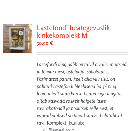
Lastefondi heategevuslik
kinkekomplekt M
30,90
€
Lastefondi kingipakk on tulvil oivalisi maitseid
ja lõhnu: mesi, astelpaju, šokolaad …
Parimatest parim, keelt alla viiv sisu, on
pakitud Lastefondi kleebisega karpi ning
loomulikult saab kaasa heateo: iga kingitus
aitab kasvada raskelt haigete laste
ravirahafondil ja hoolitseb selle eest, et
vaprad väiksed võitlejad saaksid elutähtsat
ravi.
Komplekti kuulub:
õiemesi 50 g