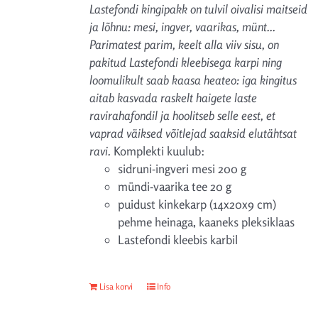
Lastefondi kingipakk on tulvil oivalisi maitseid
ja lõhnu: mesi, ingver, vaarikas, münt...
Parimatest parim, keelt alla viiv sisu, on
pakitud Lastefondi kleebisega karpi ning
loomulikult saab kaasa heateo: iga kingitus
aitab kasvada raskelt haigete laste
ravirahafondil ja hoolitseb selle eest, et
vaprad väiksed võitlejad saaksid elutähtsat
ravi.
Komplekti kuulub:
sidruni-ingveri mesi 200 g
mündi-vaarika tee 20 g
puidust kinkekarp (14x20x9 cm)
pehme heinaga, kaaneks pleksiklaas
Lastefondi kleebis karbil
Lisa korvi
Info