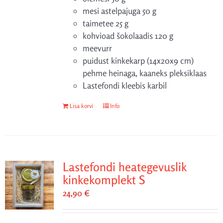
mesi astelpajuga 50 g
taimetee 25 g
kohvioad šokolaadis 120 g
meevurr
puidust kinkekarp (14x20x9 cm)
pehme heinaga, kaaneks pleksiklaas
Lastefondi kleebis karbil
Lisa korvi
Info
Lastefondi heategevuslik
kinkekomplekt S
24,90
€