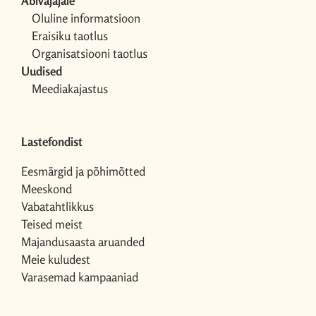
Abivajajale
Oluline informatsioon
Eraisiku taotlus
Organisatsiooni taotlus
Uudised
Meediakajastus
Lastefondist
Eesmärgid ja põhimõtted
Meeskond
Vabatahtlikkus
Teised meist
Majandusaasta aruanded
Meie kuludest
Varasemad kampaaniad