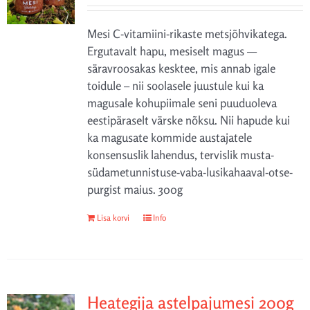
Mesi C-vitamiini-rikaste metsjõhvikatega.
Ergutavalt hapu, mesiselt magus —
säravroosakas kesktee, mis annab igale
toidule – nii soolasele juustule kui ka
magusale kohupiimale seni puuduoleva
eestipäraselt värske nõksu. Nii hapude kui
ka magusate kommide austajatele
konsensuslik lahendus, tervislik musta-
südametunnistuse-vaba-lusikahaaval-otse-
purgist maius. 300g
Lisa korvi
Info
Heategija astelpajumesi 200g