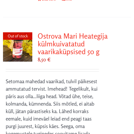
Ostrova Mari Heategija
Out of stock
külmkuivatatud
vaarikaküpsised 50 g
8,50
€
Setomaa mahedad vaarikad, tulvil päikesest
ammutatud tervist. Imehead! Tegelikult, kui
päris aus olla...liiga head. Võtad ühe, teise,
kolmanda, kümnenda. Siis mõtled, ei aitab
küll, jätan pärastiseks ka. Lähed korraks
eemale, kuid imeväel leiad end peagi taas
purgi juurest, küpsis käes. Seega, oma
kogemustele tuginedes soovitame lisada