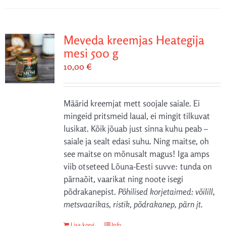
Meveda kreemjas Heategija
mesi 500 g
10,00
€
Määrid kreemjat mett soojale saiale. Ei
mingeid pritsmeid laual, ei mingit tilkuvat
lusikat. Kõik jõuab just sinna kuhu peab –
saiale ja sealt edasi suhu. Ning maitse, oh
see maitse on mõnusalt magus! Iga amps
viib otseteed Lõuna-Eesti suvve: tunda on
pärnaõit, vaarikat ning noote isegi
põdrakanepist.
Põhilised korjetaimed: võilill,
metsvaarikas, ristik, põdrakanep, pärn jt.
Lisa korvi
Info