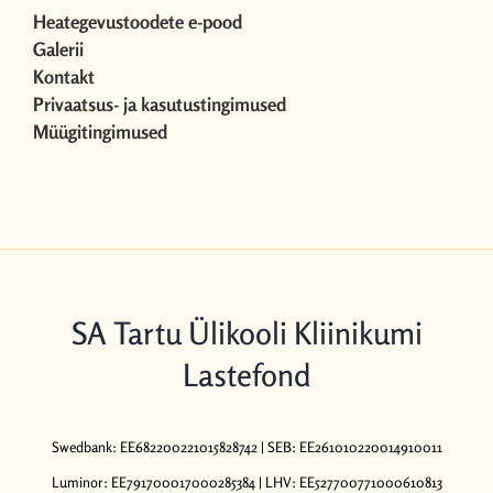
Heategevustoodete e-pood
Galerii
Kontakt
Privaatsus- ja kasutustingimused
Müügitingimused
SA Tartu Ülikooli Kliinikumi
Lastefond
Swedbank: EE682200221015828742 | SEB: EE261010220014910011
Luminor: EE791700017000285384 | LHV: EE527700771000610813