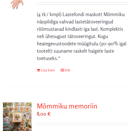
(4 tk / kmpl) Lastefondi maskott Mõmmiku
näopildiga vahvad lastetätoveeringud
rõõmustavad kindlasti iga last. Komplektis
neli ühesugust tätoveeringut. Kogu
heategevustoodete müügitulu (30–90% igal
tootelt) suuname raskelt haigete laste
toetuseks.*
Lisa korvi
Info
Mõmmiku memoriin
8,00
€