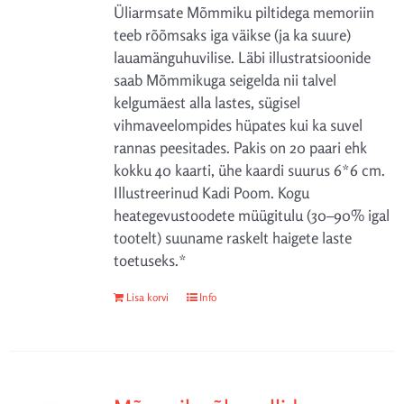
Üliarmsate Mõmmiku piltidega memoriin
teeb rõõmsaks iga väikse (ja ka suure)
lauamänguhuvilise. Läbi illustratsioonide
saab Mõmmikuga seigelda nii talvel
kelgumäest alla lastes, sügisel
vihmaveelompides hüpates kui ka suvel
rannas peesitades. Pakis on 20 paari ehk
kokku 40 kaarti, ühe kaardi suurus 6*6 cm.
Illustreerinud Kadi Poom. Kogu
heategevustoodete müügitulu (30–90% igal
tootelt) suuname raskelt haigete laste
toetuseks.*
Lisa korvi
Info