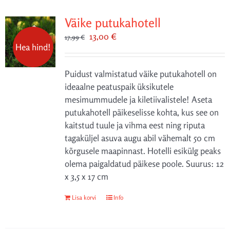
Väike putukahotell
Algne
Praegune
13,00
€
17,99
€
Hea hind!
hind
hind
oli:
on:
Puidust valmistatud väike putukahotell on
17,99 €.
13,00 €.
ideaalne peatuspaik üksikutele
mesimummudele ja kiletiivalistele! Aseta
putukahotell päikeselisse kohta, kus see on
kaitstud tuule ja vihma eest ning riputa
tagaküljel asuva augu abil vähemalt 50 cm
kõrgusele maapinnast. Hotelli esikülg peaks
olema paigaldatud päikese poole. Suurus: 12
x 3,5 x 17 cm
Lisa korvi
Info