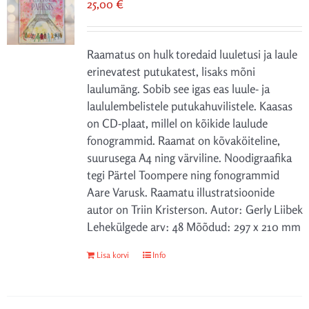
25,00
€
saab
teha
tootelehel.
Raamatus on hulk toredaid luuletusi ja laule
erinevatest putukatest, lisaks mõni
laulumäng. Sobib see igas eas luule- ja
laululembelistele putukahuvilistele. Kaasas
on CD-plaat, millel on kõikide laulude
fonogrammid. Raamat on kõvaköiteline,
suurusega A4 ning värviline. Noodigraafika
tegi Pärtel Toompere ning fonogrammid
Aare Varusk. Raamatu illustratsioonide
autor on Triin Kristerson. Autor: Gerly Liibek
Lehekülgede arv: 48 Mõõdud: 297 x 210 mm
Lisa korvi
Info