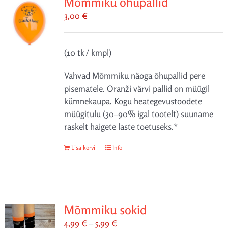
Mõmmiku õhupallid
3,00
€
(10 tk / kmpl)
Vahvad Mõmmiku näoga õhupallid pere
pisematele. Oranži värvi pallid on müügil
kümnekaupa. Kogu heategevustoodete
müügitulu (30–90% igal tootelt) suuname
raskelt haigete laste toetuseks.*
Lisa korvi
Info
Mõmmiku sokid
Hinnavahemik:
4,99
€
–
5,99
€