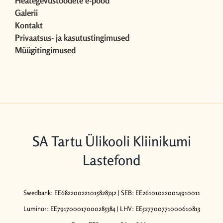
Heategevustoodete e-pood
Galerii
Kontakt
Privaatsus- ja kasutustingimused
Müügitingimused
SA Tartu Ülikooli Kliinikumi
Lastefond
Swedbank: EE682200221015828742 | SEB: EE261010220014910011
Luminor: EE791700017000285384 | LHV: EE527700771000610813