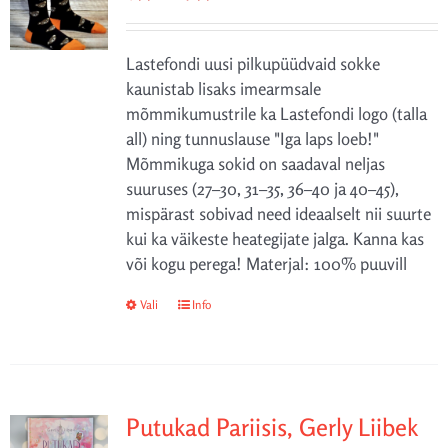
4,99 €
kuni
Lastefondi uusi pilkupüüdvaid sokke
5,99 €
kaunistab lisaks imearmsale
mõmmikumustrile ka Lastefondi logo (talla
all) ning tunnuslause "Iga laps loeb!"
Mõmmikuga sokid on saadaval neljas
suuruses (27–30, 31–35, 36–40 ja 40–45),
mispärast sobivad need ideaalselt nii suurte
kui ka väikeste heategijate jalga. Kanna kas
või kogu perega! Materjal: 100% puuvill
Vali
Sellel
Info
tootel
on
mitu
varianti.
Putukad Pariisis, Gerly Liibek
Valikuid