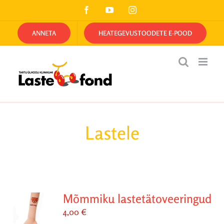
Skip
Facebook
YouTube
Instagram
to
content
ANNETA
HEATEGEVUSTOODETE E-POOD
Lastele
Mõmmiku lastetätoveeringud
4,00
€