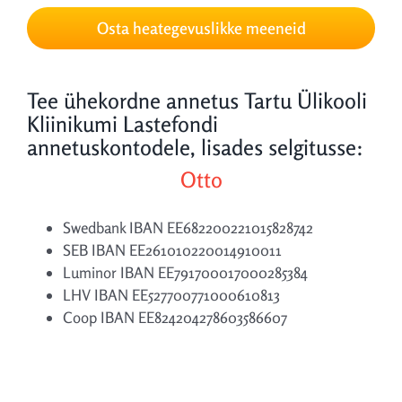
Osta heategevuslikke meeneid
Tee ühekordne annetus Tartu Ülikooli
Kliinikumi Lastefondi
annetuskontodele, lisades selgitusse:
Otto
Swedbank IBAN EE682200221015828742
SEB IBAN EE261010220014910011
Luminor IBAN EE791700017000285384
LHV IBAN EE527700771000610813
Coop IBAN EE824204278603586607