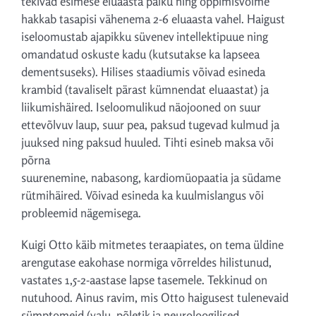
tekivad esimese eluaasta paiku ning õppimisvõime
hakkab tasapisi vähenema 2-6 eluaasta vahel. Haigust
iseloomustab ajapikku süvenev intellektipuue ning
omandatud oskuste kadu (kutsutakse ka lapseea
dementsuseks). Hilises staadiumis võivad esineda
krambid (tavaliselt pärast kümnendat eluaastat) ja
liikumishäired. Iseloomulikud näojooned on suur
ettevõlvuv laup, suur pea, paksud tugevad kulmud ja
juuksed ning paksud huuled. Tihti esineb maksa või
põrna
suurenemine, nabasong, kardiomüopaatia ja südame
rütmihäired. Võivad esineda ka
kuulmislangus või
probleemid nägemisega.
Kuigi Otto käib mitmetes teraapiates, on tema üldine
arengutase eakohase normiga võrreldes hilistunud,
vastates 1,5-2-aastase lapse tasemele. Tekkinud on
nutuhood. Ainus ravim, mis Otto haigusest tulenevaid
sümptomeid (valu, põletik ja neuroloogilised