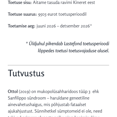
Toetuse sisu:
Aitame tasuda ravimi Kineret eest
Toetuse suurus:
9503
eurot toetusperioodil
Toetamise aeg:
juuni 2026 – detsember 2026
*
* Üldjuhul pikendab Lastefond toetusperioodi
lõppedes toetusi toetusvajaduse alusel.
Tutvustus
Ottol
(2019) on mukopolüsahharidoos tüüp 3 ehk
Sanfilippo sündroom – haruldane geneetiline
ainevahetushaigus, mis põhjustab fataalset
ajukahjustust. Sünnihetkel sümptomeid ei ole, need