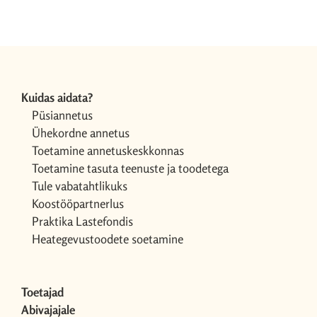
Kuidas aidata?
Püsiannetus
Ühekordne annetus
Toetamine annetuskeskkonnas
Toetamine tasuta teenuste ja toodetega
Tule vabatahtlikuks
Koostööpartnerlus
Praktika Lastefondis
Heategevustoodete soetamine
Toetajad
Abivajajale