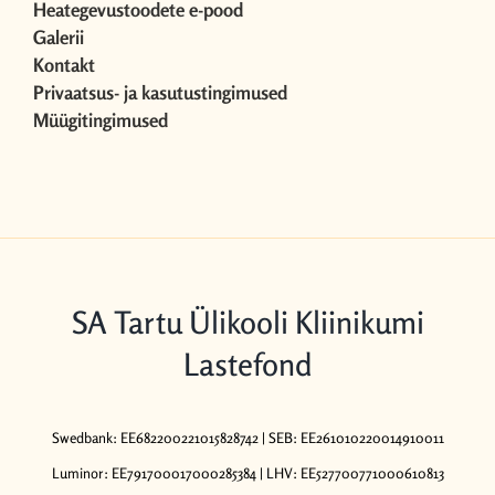
Heategevustoodete e-pood
Galerii
Kontakt
Privaatsus- ja kasutustingimused
Müügitingimused
SA Tartu Ülikooli Kliinikumi
Lastefond
Swedbank: EE682200221015828742 | SEB: EE261010220014910011
Luminor: EE791700017000285384 | LHV: EE527700771000610813