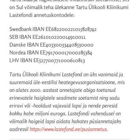
on Sul võimalik teha ülekanne Tartu Ülikooli Kliinikumi
Lastefondi annetuskontodele:
Swedbank IBAN EE682200221015828742
SEB IBAN EE261010220014910011
Danske IBAN EE403300334408530000
Nordea IBAN EE791700017000285384
LHV IBAN EE527700771000610813
Tartu Ülikooli Kliinikumi Lastefond on üks vanimaid ja
suuremaid üle-eestilisi heategevusorganisatsioone, mis
on alates 2000. aastast annetajate abiga toetanud
erinevatele haiglatele seadmete soetamist ning sadu
eriravi või -hooldust vajavaid lapsi ja nende peresid
kokku kahe miljoni euroga. Lastefondi vahendusel on
võimalik haigeid lapsi aidata hakates püsiannetajaks
aadressil
https://www.lastefond.ee/pusiannetus
.