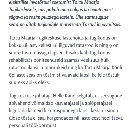
elektrilise invatõstuki soetamist Tartu Maarja
Tugikeskusele, mis pakub muu hulgas ka hoiuteenust
sügava ja raske puudega lastele. Ühe samasuguse
seadme aitab tugikodule muretseda Tartu Linnavalitsus.
Tartu Maarja Tugikeskuse lastehoius ja tugikodus on
kokku 48 last, kellest 16 liiguvad ratastoolis ning 9 on
suure tõstemassiga lapsed. Lisaks käib tugikodus
rehabilitatsiooniteenuseid saamas veel suur hulk
ratastoolilapsi ja -noorukeid ning ka Tartu Maarja Kooli
õpilaste seas on tõstmist vajavaid lapsi, kellele tõstuk
suureks abiks oleks.
Tugikeskuse juhataja Helle Känd selgitab, et seesugune
abivahend võimaldab kasvatajatel ja abiõpetajatel
liigutada ka neid liikumispuudega lapsi, keda üksinda
üldse tõsta ei saa, kergendades nii laste eest hoolitseva
personali töökoormust.