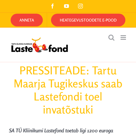
Skip
Facebook
YouTube
Instagram
to
content
ANNETA
HEATEGEVUSTOODETE E-POOD
PRESSITEADE: Tartu
Maarja Tugikeskus saab
Lastefondi toel
invatõstuki
SA TÜ Kliinikumi Lastefond toetab ligi 1200 euroga