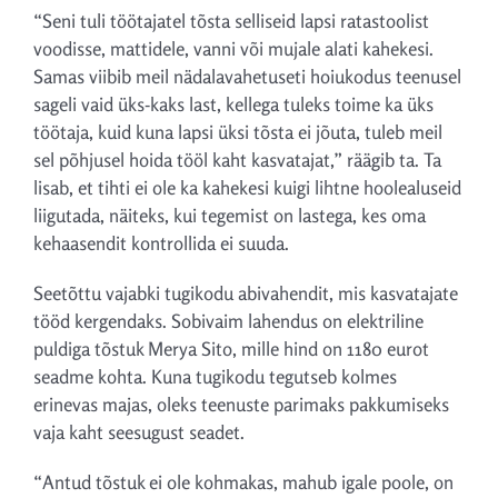
“Seni tuli töötajatel tõsta selliseid lapsi ratastoolist
voodisse, mattidele, vanni või mujale alati kahekesi.
Samas viibib meil nädalavahetuseti hoiukodus teenusel
sageli vaid üks-kaks last, kellega tuleks toime ka üks
töötaja, kuid kuna lapsi üksi tõsta ei jõuta, tuleb meil
sel põhjusel hoida tööl kaht kasvatajat,” räägib ta. Ta
lisab, et tihti ei ole ka kahekesi kuigi lihtne hoolealuseid
liigutada, näiteks, kui tegemist on lastega, kes oma
kehaasendit kontrollida ei suuda.
Seetõttu vajabki tugikodu abivahendit, mis kasvatajate
tööd kergendaks. Sobivaim lahendus on elektriline
puldiga tõstuk Merya Sito, mille hind on 1180 eurot
seadme kohta. Kuna tugikodu tegutseb kolmes
erinevas majas, oleks teenuste parimaks pakkumiseks
vaja kaht seesugust seadet.
“Antud tõstuk ei ole kohmakas, mahub igale poole, on