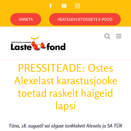
Skip
Facebook
YouTube
Instagram
to
content
ANNETA
HEATEGEVUSTOODETE E-POOD
PRESSITEADE: Ostes
Alexelast karastusjooke
toetad raskelt haigeid
lapsi
Täna, 18. augustil sai alguse tanklakett Alexela ja SA TÜK