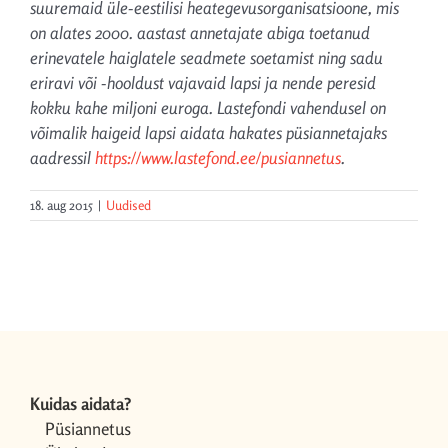
suuremaid üle-eestilisi heategevusorganisatsioone, mis
on alates 2000. aastast annetajate abiga toetanud
erinevatele haiglatele seadmete soetamist ning sadu
eriravi või -hooldust vajavaid lapsi ja nende peresid
kokku kahe miljoni euroga. Lastefondi vahendusel on
võimalik haigeid lapsi aidata hakates püsiannetajaks
aadressil
https://www.lastefond.ee/pusiannetus
.
18. aug 2015
|
Uudised
Kuidas aidata?
Püsiannetus