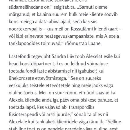
südamelähedane on,“ selgitab ta. „Samuti oleme
märganud, et ka aina suurem hulk meie kliente soovib
koos meiega aidata abivajajaid, seda kas siis
noortekorvpallis – kus meil on Kossufänni kliendikaart –
või läbi erinevate heategevuskampaaniate, mis Alexela
tanklapoodides toimuvad,“ rõõmustab Laane.
Lastefondi tegevjuht Sandra Liiv toob Alexelat esile kui
head koostööpartnerit, kes on leidnud võimaluse
toetada fondi laste abistamisel nii igakuiselt kui
ühekordsete ettevõtmistega. “See on suureks
eeskujuks teistele ettevõtetele ning meie jaoks väga
oluline toetus. Meil on suur rõõm, et nüüd saavad ka
Alexela kliendid anda iga päev oma pisikese panuse, et
toetada lapsi, kes vajavad abi transpordiks
füsioterapeudi või arsti juurde,” sõnab ta olles nii
Alexelale kui tanklaketi klientidele väga tänulik. “Selline
stabiilne toetus on nendele peredele väga oluline, sest