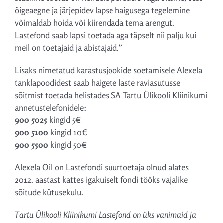
õigeaegne ja järjepidev lapse haigusega tegelemine
võimaldab hoida või kiirendada tema arengut.
Lastefond saab lapsi toetada aga täpselt nii palju kui
meil on toetajaid ja abistajaid.”
Lisaks nimetatud karastusjookide soetamisele Alexela
tanklapoodidest saab haigete laste raviasutusse
sõitmist toetada helistades SA Tartu Ülikooli Kliinikumi
annetustelefonidele:
900 5025
kingid 5€
900 5100
kingid 10€
900 5500
kingid 50€
Alexela Oil on Lastefondi suurtoetaja olnud alates
2012. aastast kattes igakuiselt fondi tööks vajalike
sõitude kütusekulu.
Tartu Ülikooli Kliinikumi Lastefond on üks vanimaid ja