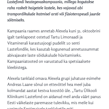
Lastefondi heategevuskampaania, millega kogutakse
raha raskelt haigetele lastele, kes vajavad abi
transpordikulude katmisel arsti või füsioterapeudi juurde
sõitmiseks.
Kampaania raames annetab Alexela kuni 31. oktoobrini
igalt tanklapoest ostetud Tartu Limonaadi ja
Vitaminerali karastusjoogi pudelilt 10 senti
Lastefondile, kes kasutab kogunenud annetussummat
abivajavate laste sõidukulude hüvitamiseks.
Kampaaniatooted on varustatud ka spetsiaalsete
kleebistega.
Alexela tanklaid omava Alexela grupi juhatuse esimehe
Andreas Laane sõnul on ettevõttel hea meel juba
kolmandat aastat kestva koostöö üle. „Tartu Ülikooli
Kliinikumi Lastefond on aidanud meil anda väärt panus
Eesti väikelaste paremasse tulevikku, mis meile kui
vanimale Eestimaisele tanklaketile eriti