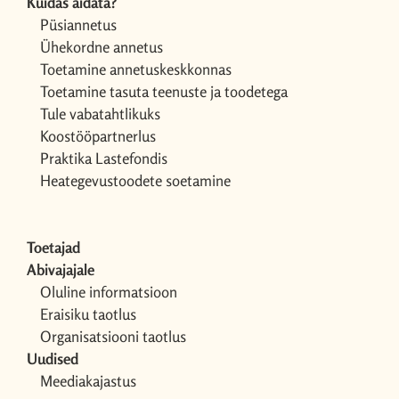
Kuidas aidata?
Püsiannetus
Ühekordne annetus
Toetamine annetuskeskkonnas
Toetamine tasuta teenuste ja toodetega
Tule vabatahtlikuks
Koostööpartnerlus
Praktika Lastefondis
Heategevustoodete soetamine
Toetajad
Abivajajale
Oluline informatsioon
Eraisiku taotlus
Organisatsiooni taotlus
Uudised
Meediakajastus