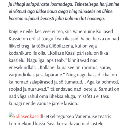
ju ikkagi salapäraste loomadega. Teineteisega harjumine
ei võtnud aga üldse kaua aega ning tänaseks on ühine
koostöö sujunud kenasti juba kolmandat hooaega.
Kõigile neile, kes veel ei tea, siis Vanemuine Kollased
Kassid on erilist tõugu Teatrikassid. Vahel harva on nad
liikvel tragi ja tööka üliõpilasena, kui on vaja
kodanikurollis olla. „Kollase Kassi päriselu on ikka
kassielu. Nagu iga laps teab,“ kinnitavad nad
enesekindlalt. „Kollane, kuna see on rõõmus, särav,
varjundirikas ja salapärane.“ Ning nagu kassid ikka, on
ka nemad salapärased ja sõltumatud. „Aga ka pehmed,
soojad ja nurruvad,“ täiendavad nad loetelu. Samuti on
nad väga rahul oma üheksa eluga, mistõttu ei tasu
kunagi nende vanuse järele küsida.
Hetkel tegutseb Vanemuise teatris
kümmekond kassi. Seal korraldavad nad lastele