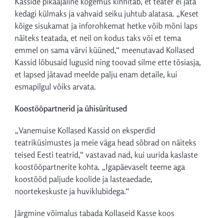
Kasside pikaajaline kogemus kinnitab, et teater ei jäta
kedagi külmaks ja vahvaid seiku juhtub alatasa. „Keset
kõige sisukamat ja inforohkemat hetke võib mõni laps
näiteks teatada, et neil on kodus taks või et tema
emmel on sama värvi küüned,“ meenutavad Kollased
Kassid lõbusaid lugusid ning toovad silme ette tõsiasja,
et lapsed jätavad meelde palju enam detaile, kui
esmapilgul võiks arvata.
Koostööpartnerid ja ühisüritused
„Vanemuise Kollased Kassid on eksperdid
teatriküsimustes ja meie väga head sõbrad on näiteks
teised Eesti teatrid,“ vastavad nad, kui uurida kaslaste
koostööpartnerite kohta. „Igapäevaselt teeme aga
koostööd paljude koolide ja lasteaedade,
noortekeskuste ja huviklubidega.“
Järgmine võimalus tabada Kollaseid Kasse koos