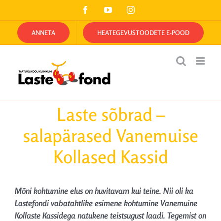
Skip
Facebook
YouTube
Instagram
to
content
ANNETA
HEATEGEVUSTOODETE E-POOD
Laste sõbrad –
salapärased Vanemuise
Kollased Kassid
Mõni kohtumine elus on huvitavam kui teine. Nii oli ka
Lastefondi vabatahtlike esimene kohtumine Vanemuine
Kollaste Kassidega natukene teistsugust laadi. Tegemist on