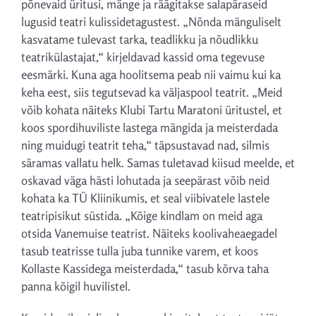
põnevaid üritusi, mänge ja räägitakse salapäraseid
lugusid teatri kulissidetagustest. „Nõnda mänguliselt
kasvatame tulevast tarka, teadlikku ja nõudlikku
teatrikülastajat,“ kirjeldavad kassid oma tegevuse
eesmärki. Kuna aga hoolitsema peab nii vaimu kui ka
keha eest, siis tegutsevad ka väljaspool teatrit. „Meid
võib kohata näiteks Klubi Tartu Maratoni üritustel, et
koos spordihuviliste lastega mängida ja meisterdada
ning muidugi teatrit teha,“ täpsustavad nad, silmis
säramas vallatu helk. Samas tuletavad kiisud meelde, et
oskavad väga hästi lohutada ja seepärast võib neid
kohata ka TÜ Kliinikumis, et seal viibivatele lastele
teatripisikut süstida. „Kõige kindlam on meid aga
otsida Vanemuise teatrist. Näiteks koolivaheaegadel
tasub teatrisse tulla juba tunnike varem, et koos
Kollaste Kassidega meisterdada,“ tasub kõrva taha
panna kõigil huvilistel.