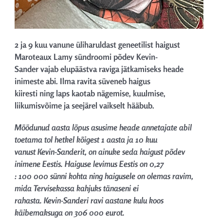
2 ja 9 kuu vanune üliharuldast geneetilist haigust
Maroteaux Lamy sündroomi põdev Kevin-
Sander vajab elupäästva raviga jätkamiseks heade
inimeste abi. Ilma ravita süveneb haigus
kiiresti ning laps kaotab nägemise, kuulmise,
liikumisvõime ja seejärel vaikselt hääbub.
Möödunud aasta lõpus asusime heade annetajate abil
toetama tol hetkel kõigest 1 aasta ja 10 kuu
vanust Kevin-Sanderit, on ainuke seda haigust põdev
inimene Eestis. Haiguse levimus Eestis on 0,27
: 100 000 sünni kohta ning haigusele on olemas ravim,
mida Tervisekassa kahjuks tänaseni ei
rahasta. Kevin-Sanderi ravi aastane kulu koos
käibemaksuga on 306 000 eurot.