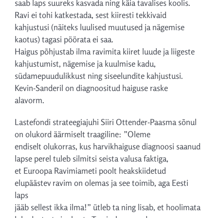
saab laps suureks kasvada ning käia tavalises koolis.
Ravi ei tohi katkestada, sest kiiresti tekkivaid
kahjustusi (näiteks luulised muutused ja nägemise
kaotus) tagasi pöörata ei saa.
Haigus põhjustab ilma ravimita kiiret luude ja liigeste
kahjustumist, nägemise ja kuulmise kadu,
südamepuudulikkust ning siseelundite kahjustusi.
Kevin-Sanderil on diagnoositud haiguse raske
alavorm.
Lastefondi strateegiajuhi Siiri Ottender-Paasma sõnul
on olukord äärmiselt traagiline: ”Oleme
endiselt olukorras, kus harvikhaiguse diagnoosi saanud
lapse perel tuleb silmitsi seista valusa faktiga,
et Euroopa Ravimiameti poolt heakskiidetud
elupäästev ravim on olemas ja see toimib, aga Eesti
laps
jääb sellest ikka ilma!” ütleb ta ning lisab, et hoolimata