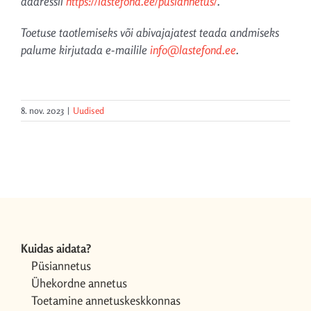
aadressil
https://lastefond.ee/pusiannetus/
.
Toetuse taotlemiseks või abivajajatest teada andmiseks
palume kirjutada e-mailile
info@lastefond.ee
.
8. nov. 2023
|
Uudised
Kuidas aidata?
Püsiannetus
Ühekordne annetus
Toetamine annetuskeskkonnas