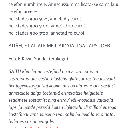
telefoninumbritele. Annetussumma lisatakse sama kuu
telefoniarvele:
helistades 900 5025, annetad 5 eurot
helistades 900 5100, annetad 10 eurot
helistades 900 5500, annetad 50 eurot
AITÄH, ET AITATE MEIL AIDATA! IGA LAPS LOEB!
Fotol: Kevin-Sander (erakogu)
SA TÜ Kliinikumi Lastefond on üks vanimaid ja
suuremaid üle-eestilisi lastehaiglate juures tegutsevaid
heategevusorganisatsioone, mis on alates 2000. aastast
annetajate abiga toetanud erinevatele haiglatele
seadmete soetamist ning eriravi või -hooldust vajavaid
lapsi ja nende peresid kokku ligikaudu 18 miljoni euroga.
Lastefondi vahendusel on võimalik haigeid lapsi aidata,
hakates püsiannetajaks