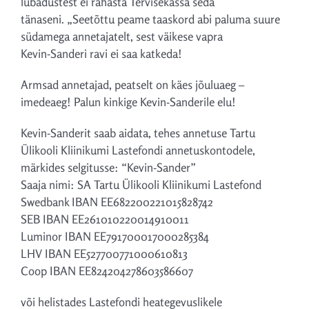
lubadustest ei rahasta Tervisekassa seda
tänaseni. „Seetõttu peame taaskord abi paluma suure
südamega annetajatelt, sest väikese vapra
Kevin-Sanderi ravi ei saa katkeda!
Armsad annetajad, peatselt on käes jõuluaeg –
imedeaeg! Palun kinkige Kevin-Sanderile elu!
Kevin-Sanderit saab aidata, tehes annetuse Tartu
Ülikooli Kliinikumi Lastefondi annetuskontodele,
märkides selgitusse: “Kevin-Sander”
Saaja nimi: SA Tartu Ülikooli Kliinikumi Lastefond
Swedbank IBAN EE682200221015828742
SEB IBAN EE261010220014910011
Luminor IBAN EE791700017000285384
LHV IBAN EE527700771000610813
Coop IBAN EE824204278603586607
või helistades Lastefondi heategevuslikele