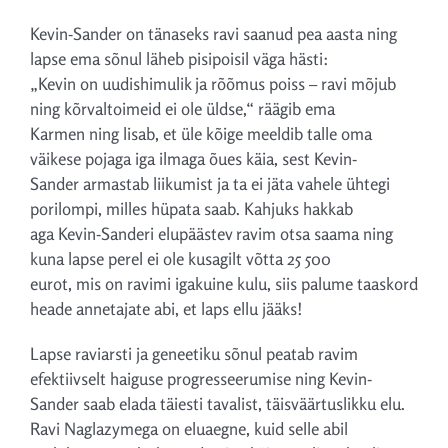
Kevin-Sander on tänaseks ravi saanud pea aasta ning
lapse ema sõnul läheb pisipoisil väga hästi:
„Kevin on uudishimulik ja rõõmus poiss – ravi mõjub
ning kõrvaltoimeid ei ole üldse,“ räägib ema
Karmen ning lisab, et üle kõige meeldib talle oma
väikese pojaga iga ilmaga õues käia, sest Kevin-
Sander armastab liikumist ja ta ei jäta vahele ühtegi
porilompi, milles hüpata saab. Kahjuks hakkab
aga Kevin-Sanderi elupäästev ravim otsa saama ning
kuna lapse perel ei ole kusagilt võtta 25 500
eurot, mis on ravimi igakuine kulu, siis palume taaskord
heade annetajate abi, et laps ellu jääks!
Lapse raviarsti ja geneetiku sõnul peatab ravim
efektiivselt haiguse progresseerumise ning Kevin-
Sander saab elada täiesti tavalist, täisväärtuslikku elu.
Ravi Naglazymega on eluaegne, kuid selle abil